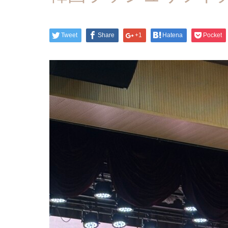
Tweet
Share
+1
Hatena
Pocket