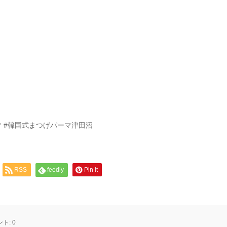
ーマ #韓国式まつげパーマ津田沼
RSS
feedly
Pin it
ント:
0