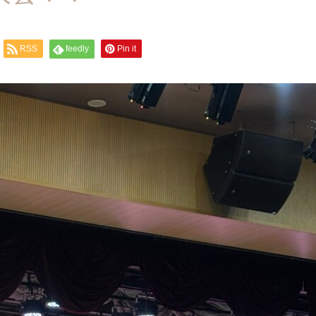
RSS
feedly
Pin it