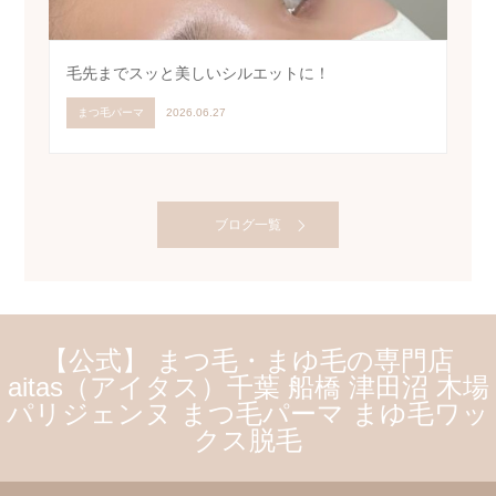
毛先までスッと美しいシルエットに！
まつ毛パーマ
2026.06.27
ブログ一覧
【公式】 まつ毛・まゆ毛の専門店
aitas（アイタス）千葉 船橋 津田沼 木場
パリジェンヌ まつ毛パーマ まゆ毛ワッ
クス脱毛