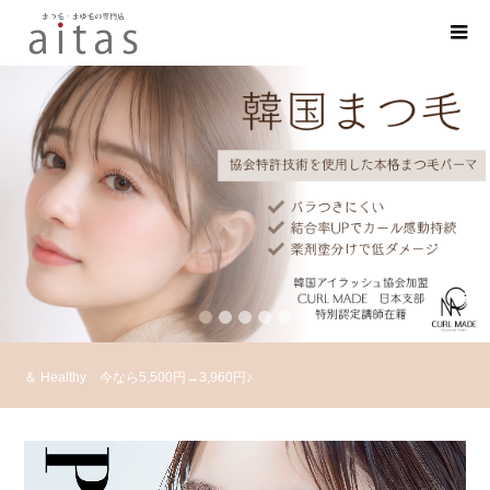
2
3
4
5
＆ Healthy 今なら5,500円→3,960円♪
LEDまつエク 3回目まで550円OFF♪