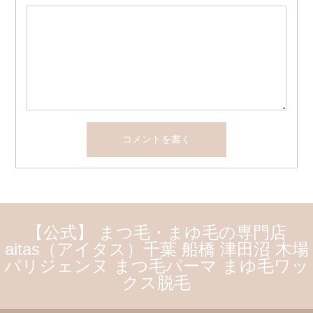
【公式】 まつ毛・まゆ毛の専門店
aitas（アイタス）千葉 船橋 津田沼 木場
パリジェンヌ まつ毛パーマ まゆ毛ワッ
クス脱毛