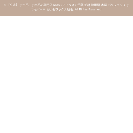
©
【公式】 まつ毛・まゆ毛の専門店 aitas（アイタス）千葉 船橋 津田沼 木場 パリジェンヌ ま
つ毛パーマ まゆ毛ワックス脱毛
. All Rights Reserved.