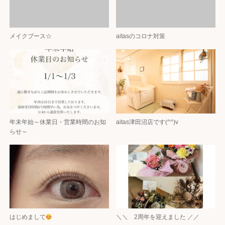
メイクブース☆
aitasのコロナ対策
年末年始～休業日・営業時間のお知
aitas津田沼店です(^^)v
らせ～
はじめまして
＼＼ 2周年を迎えました ／／