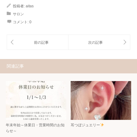
投稿者:
aitas
サロン
コメント:
0
関連記事
年末年始～休業日・営業時間のお知
耳つぼジュエリー
らせ～