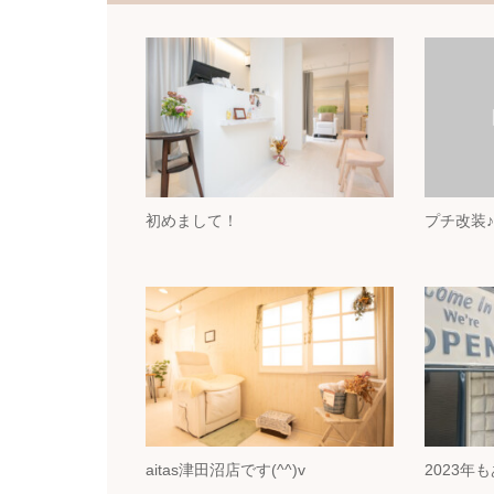
初めまして！
プチ改装
aitas津田沼店です(^^)v
2023年