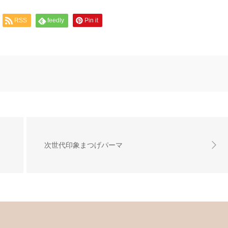
RSS
feedly
Pin it
次世代印象まつげパーマ