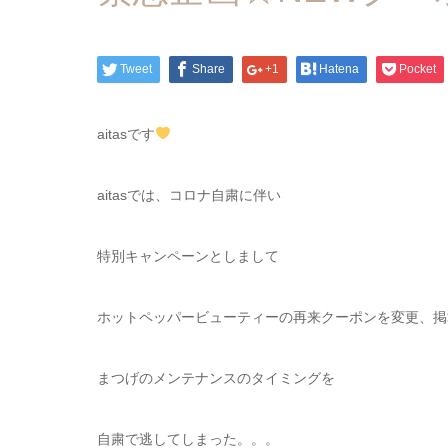
Tweet
Share
+1
Hatena
Pocket
aitasです
aitasでは、コロナ自粛に伴い
特別キャンペーンとしまして
ホットペッパービューティーの再来クーポンを変更、掲
まつげのメンテナンスのタイミングを
自粛で逃してしまった。。。