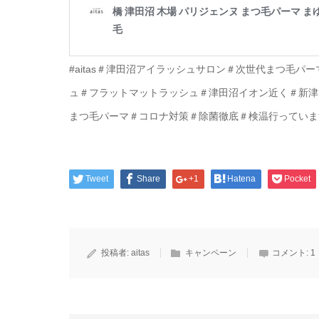
#aitas＃津田沼アイラッシュサロン＃次世代まつ毛
ュ＃フラットマットラッシュ＃津田沼イオン近く＃新津
まつ毛パーマ＃コロナ対策＃除菌徹底＃検温行っていま
Tweet
Share
+1
Hatena
Pocket
投稿者:
aitas
キャンペーン
コメント:
1