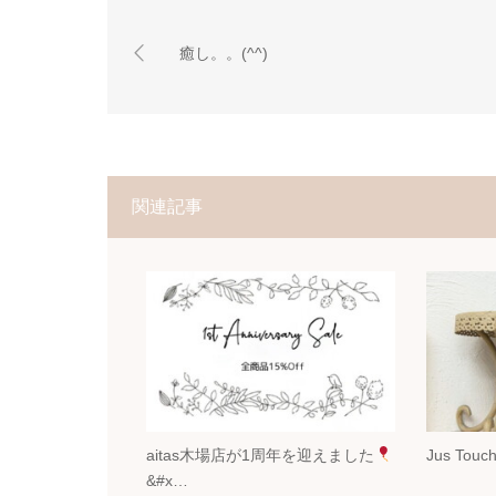
癒し。。(^^)
関連記事
aitas木場店が1周年を迎えました
Jus To
&#x…