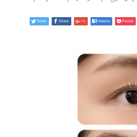
Tweet
Share
+1
Hatena
Pocket