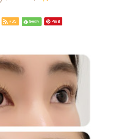
RSS
feedly
Pin it