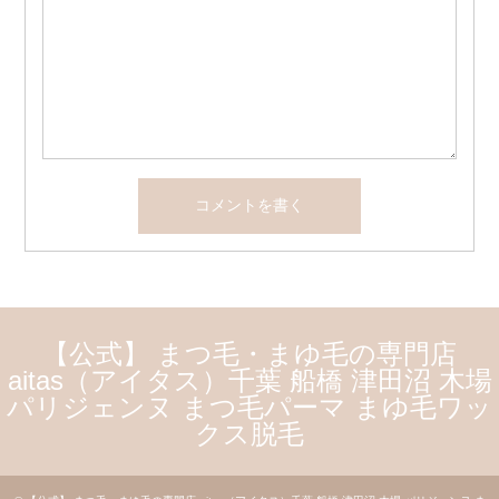
【公式】 まつ毛・まゆ毛の専門店
aitas（アイタス）千葉 船橋 津田沼 木場
パリジェンヌ まつ毛パーマ まゆ毛ワッ
クス脱毛