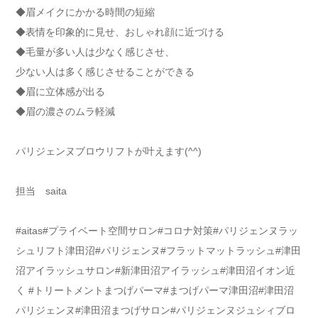
◆眉メイクにかかる時間の短縮
◆表情を印象的に見せ、おしゃれ顔に近づける
◆毛量が多い人は少なく感じさせ、
少ない人は多く感じさせることができる
◆眉に立体感が出る
◆眉の濃さのムラ軽減
パリジェンヌブロウリフトが叶えます(^^)
担当 saita
#aitas#プライベート空間サロン#コロナ対策#パリジェンヌラッ
シュリフト津田沼#パリジェンヌ#フラットマットラッシュ#津田
沼アイラッシュサロン#新津田沼アイラッシュ#津田沼イオン近
く #トリートメントまつげパーマ#まつげパーマ津田沼#津田沼
パリジェンヌ#津田沼まつげサロン#パリジェンヌジュシィブロ