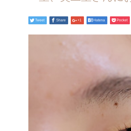
Tweet
Share
+1
Hatena
Pocket