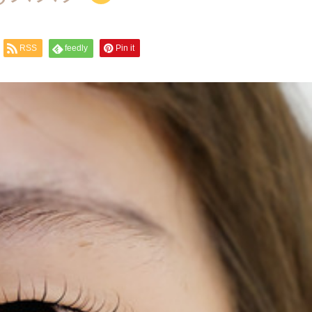
RSS
feedly
Pin it