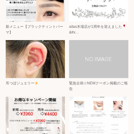
新メニュー【ブラックティントパー
aitas木場店が1周年を迎えました
マ】
&#x…
耳つぼジュエリー
緊急企画☆NEWクーポン掲載のご報
告