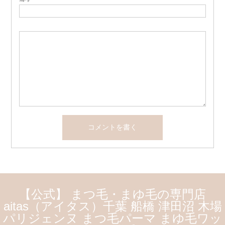
【公式】 まつ毛・まゆ毛の専門店
aitas（アイタス）千葉 船橋 津田沼 木場
パリジェンヌ まつ毛パーマ まゆ毛ワッ