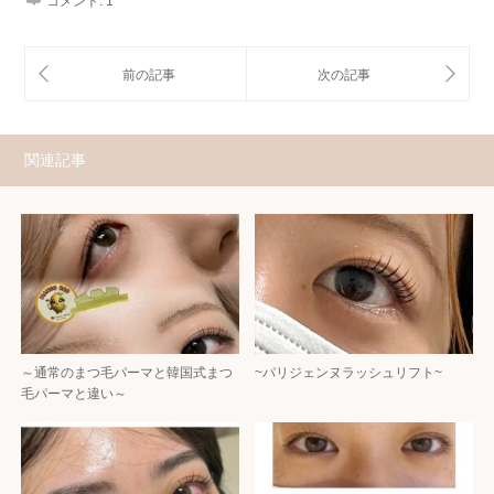
コメント:
1
関連記事
～通常のまつ毛パーマと韓国式まつ
~パリジェンヌラッシュリフト~
毛パーマと違い～